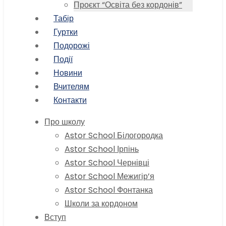
Проєкт “Освіта без кордонів”
Табір
Гуртки
Подорожі
Події
Новини
Вчителям
Контакти
Про школу
Astor School Білогородка
Astor School Ірпінь
Astor School Чернівці
Astor School Межигір’я
Astor School Фонтанка
Школи за кордоном
Вступ