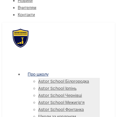
Новини
Вчителям
Контакти
Про школу
Astor School Білогородка
Astor School Ірпінь
Astor School Чернівці
Astor School Межигір’я
Astor School Фонтанка
Школи за кордоном