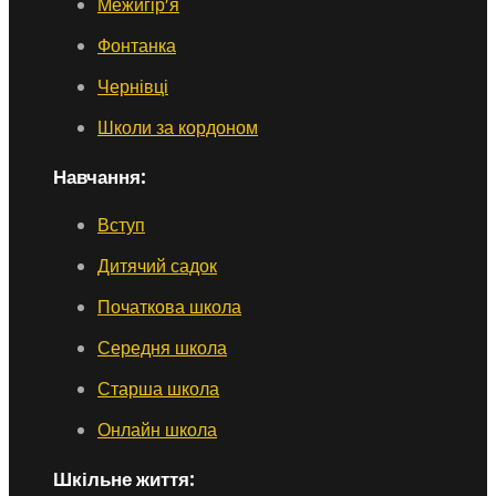
Межигір’я
Фонтанка
Чернівці
Школи за кордоном
Навчання:
Вступ
Дитячий садок
Початкова школа
Середня школа
Старша школа
Онлайн школа
Шкільне життя: