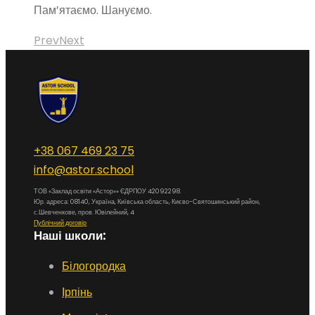
Пам’ятаємо. Шануємо.
Prev
Next
+38 067 469 23 75
info@astor.school
ТОВ «Заклад освіти «Астор»» ЄДРПОУ 42092298.
Юр. адреса: 08140, Україна, Київська область, Києво-Святошинський район,
с.Шевченкове, пров. Ювілейний, 4
Публічний договір
Наші школи:
Білогородка
Ірпінь