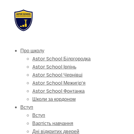
Про школу
Astor School Білогородка
Astor School Ірпінь
Astor School Чернівці
Astor School Межигір’я
Astor School Фонтанка
Школи за кордоном
Вступ
Вступ
Вартість навчання
Дні відкритих дверей