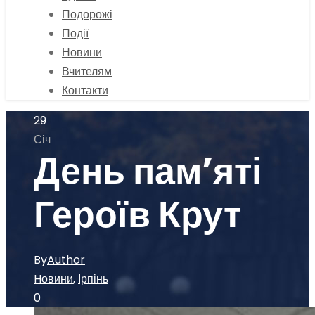
Подорожі
Події
Новини
Вчителям
Контакти
29
Січ
День памʼяті
Героїв Крут
By
Author
Hовини
,
Ірпінь
0