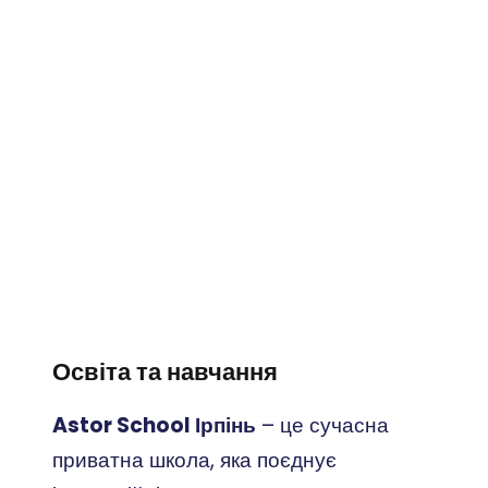
середовище для розвитку потенціалу
дітей. Ознайомтесь із перевагами нашої
школи, щоб зробити вибір
перспективного майбутнього Вашої
дитини.
Освіта та навчання
Astor School Ірпінь
– це сучасна
приватна школа, яка поєднує