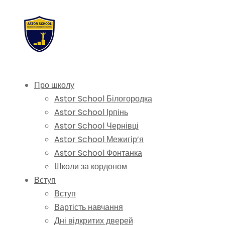
Про школу
Astor School Білогородка
Astor School Ірпінь
Astor School Чернівці
Astor School Межигір’я
Astor School Фонтанка
Школи за кордоном
Вступ
Вступ
Вартість навчання
Дні відкритих дверей