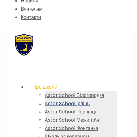
Новини
Вчителям
Контакти
Про школу
Astor School Білогородка
Astor School Ірпінь
Astor School Чернівці
Astor School Межигір’я
Astor School Фонтанка
Школи за кордоном