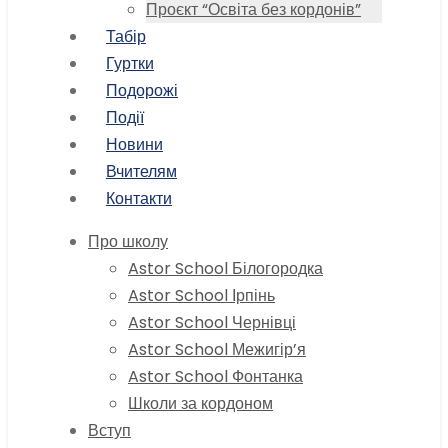
Проєкт “Освіта без кордонів”
Табір
Гуртки
Подорожі
Події
Новини
Вчителям
Контакти
Про школу
Astor School Білогородка
Astor School Ірпінь
Astor School Чернівці
Astor School Межигір’я
Astor School Фонтанка
Школи за кордоном
Вступ