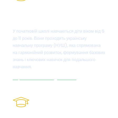
Початкова школа
У початковій школі навчаються діти віком від 6
до 11 років. Вони проходять українську
навчальну програму (НУШ), яка спрямована
на гармонійний розвиток, формування базових
знань і ключових навичок для подальшого
навчання.
Ліцензія на освітню діяльність