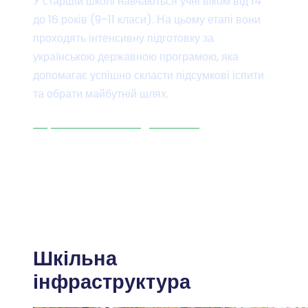
У старшій школі навчаються учні віком від 14
до 16 років (9–11 класи). На цьому етапі вони
проходять інтенсивну підготовку за
українською державною програмою, яка
допомагає успішно скласти підсумкові іспити
та обрати майбутній шлях.
Ліцензія на освітню діяльність
Шкільна
інфраструктура