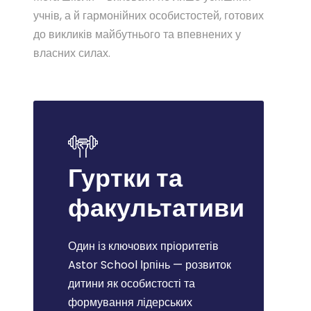
учнів, а й гармонійних особистостей, готових
до викликів майбутнього та впевнених у
власних силах.
Гуртки та
факультативи
Один із ключових пріоритетів
Astor School Ірпінь — розвиток
дитини як особистості та
формування лідерських