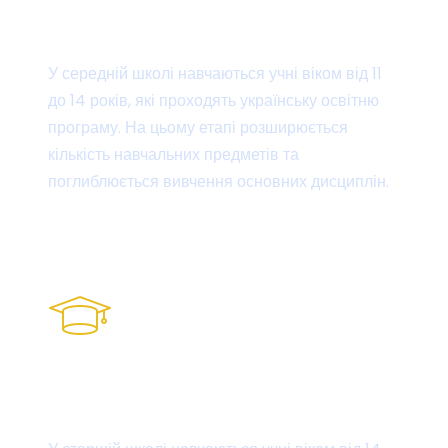
Середня школа
У середній школі навчаються учні віком від 11
до 14 років, які проходять українську освітню
програму. На цьому етапі розширюється
кількість навчальних предметів та
поглиблюється вивчення основних дисциплін.
Ліцензія на освітню діяльність
Старша школа