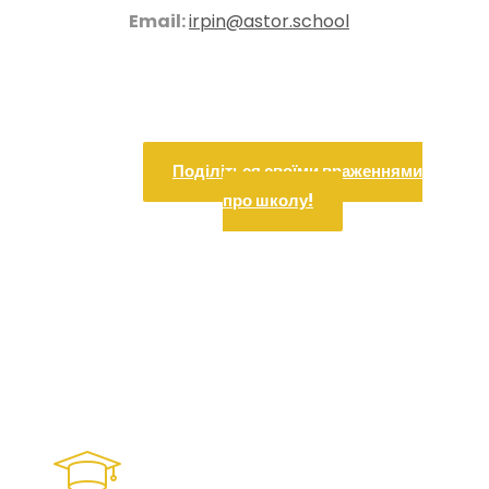
Email:
irpin@astor.school
Поділіться своїми враженнями
про школу!
Рівні освіти в Astor
School Ірпінь