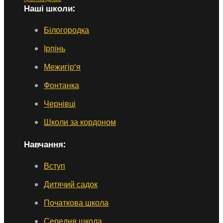
Наші школи:
Білогородка
Ірпінь
Межигір’я
Фонтанка
Чернівці
Школи за кордоном
Навчання:
Вступ
Дитячий садок
Початкова школа
Середня школа