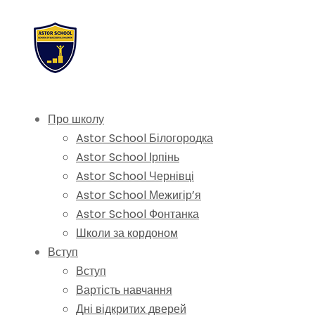
Про школу
Astor School Білогородка
Astor School Ірпінь
Astor School Чернівці
Astor School Межигір’я
Astor School Фонтанка
Школи за кордоном
Вступ
Вступ
Вартість навчання
Дні відкритих дверей