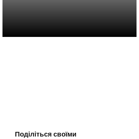
Анкетування
батьків
Astor School Ірпінь
Поділіться своїми