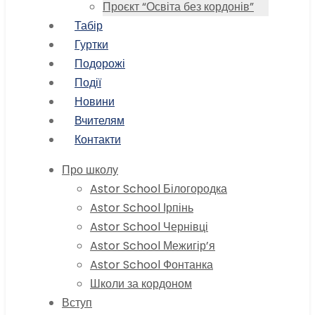
Проєкт “Освіта без кордонів”
Табір
Гуртки
Подорожі
Події
Новини
Вчителям
Контакти
Про школу
Astor School Білогородка
Astor School Ірпінь
Astor School Чернівці
Astor School Межигір’я
Astor School Фонтанка
Школи за кордоном
Вступ