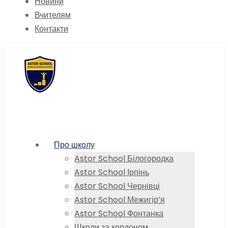
Новини
Вчителям
Контакти
Про школу
Astor School Білогородка
Astor School Ірпінь
Astor School Чернівці
Astor School Межигір’я
Astor School Фонтанка
Школи за кордоном