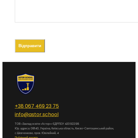
+38 067 469 23 75
info@astor.school
ТОВ «Заклад освіти «Астор»» ЄДРПОУ 42092298.
Юр. адреса: 08140, Україна, Київська область, Києво-Святошинський район,
с.Шевченкове, пров. Ювілейний, 4
Публічний договір