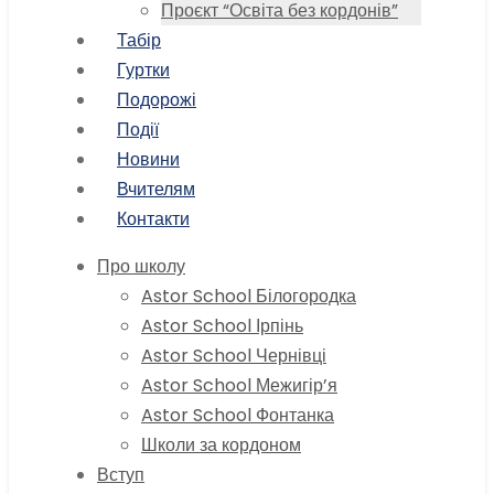
Проєкт “Освіта без кордонів”
Табір
Гуртки
Подорожі
Події
Новини
Вчителям
Контакти
Про школу
Astor School Білогородка
Astor School Ірпінь
Astor School Чернівці
Astor School Межигір’я
Astor School Фонтанка
Школи за кордоном
Вступ