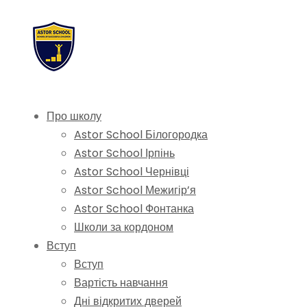
Про школу
Astor School Білогородка
Astor School Ірпінь
Astor School Чернівці
Astor School Межигір’я
Astor School Фонтанка
Школи за кордоном
Вступ
Вступ
Вартість навчання
Дні відкритих дверей