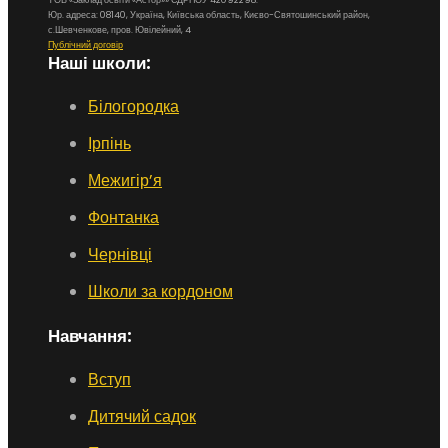
ТОВ «Заклад освіти «Астор»» ЄДРПОУ 42092298.
Юр. адреса: 08140, Україна, Київська область, Києво-Святошинський район,
с.Шевченкове, пров. Ювілейний, 4
Публічний договір
Наші школи:
Білогородка
Ірпінь
Межигір’я
Фонтанка
Чернівці
Школи за кордоном
Навчання:
Вступ
Дитячий садок