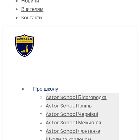
Новини
Вчителям
Контакти
Про школу
Astor School Білогородка
Astor School Ірпінь
Astor School Чернівці
Astor School Межигір’я
Astor School Фонтанка
Школи за кордоном