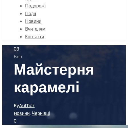
Подорожі
Події
Новини
Вчителям
Контакти
03
Бер
Майстерня
карамелі
By
Author
Hовини
,
Чернівці
0