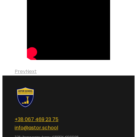
Prev
Next
+38 067 469 23 75
info@astor.school