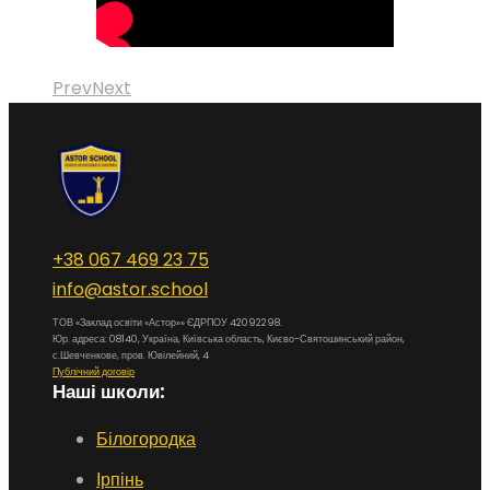
Prev
Next
+38 067 469 23 75
info@astor.school
ТОВ «Заклад освіти «Астор»» ЄДРПОУ 42092298.
Юр. адреса: 08140, Україна, Київська область, Києво-Святошинський район,
с.Шевченкове, пров. Ювілейний, 4
Публічний договір
Наші школи:
Білогородка
Ірпінь