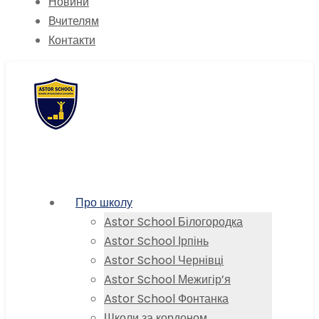
Новини
Вчителям
Контакти
Про школу
Astor School Білогородка
Astor School Ірпінь
Astor School Чернівці
Astor School Межигір’я
Astor School Фонтанка
Школи за кордоном