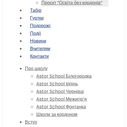
Проєкт “Освіта без кордонів”
Табір
Гуртки
Подорожі
Події
Новини
Вчителям
Контакти
Про школу
Astor School Білогородка
Astor School Ірпінь
Astor School Чернівці
Astor School Межигір’я
Astor School Фонтанка
Школи за кордоном
Вступ