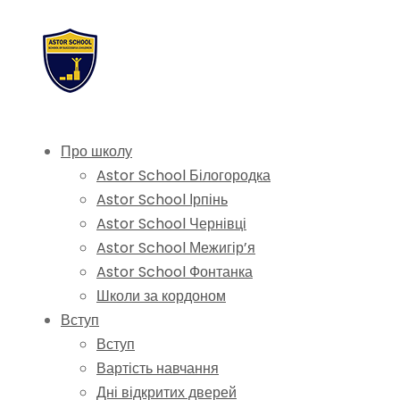
Про школу
Astor School Білогородка
Astor School Ірпінь
Astor School Чернівці
Astor School Межигір’я
Astor School Фонтанка
Школи за кордоном
Вступ
Вступ
Вартість навчання
Дні відкритих дверей