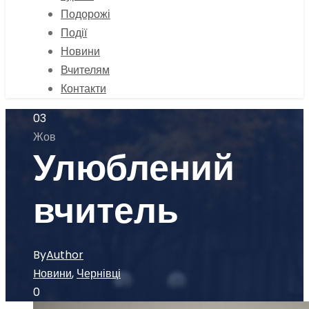
Подорожі
Події
Новини
Вчителям
Контакти
03
Жов
Улюблений
вчитель
By
Author
Hовини
,
Чернівці
0