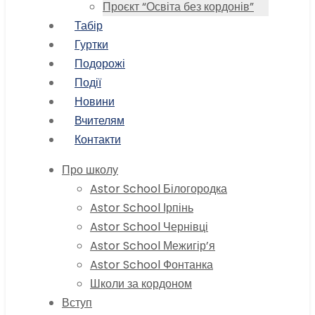
Проєкт “Освіта без кордонів”
Табір
Гуртки
Подорожі
Події
Новини
Вчителям
Контакти
Про школу
Astor School Білогородка
Astor School Ірпінь
Astor School Чернівці
Astor School Межигір’я
Astor School Фонтанка
Школи за кордоном
Вступ