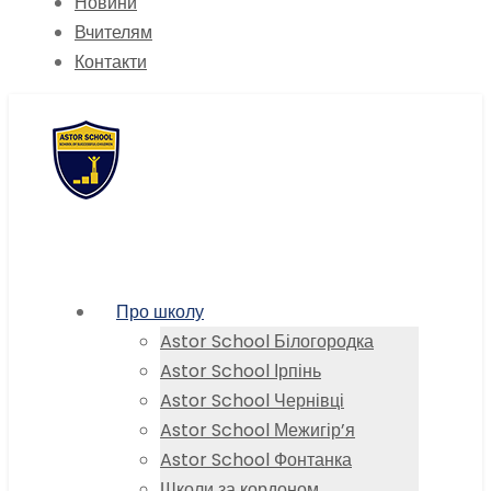
Новини
Вчителям
Контакти
Про школу
Astor School Білогородка
Astor School Ірпінь
Astor School Чернівці
Astor School Межигір’я
Astor School Фонтанка
Школи за кордоном