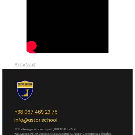
Prev
Next
+38 067 469 23 75
info@astor.school
ТОВ «Заклад освіти «Астор»» ЄДРПОУ 42092298.
Юр. адреса: 08140, Україна, Київська область, Києво-Святошинський район,