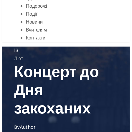
Подорожі
Події
Новини
Вчителям
Контакти
13
Лют
Концерт до
Дня
закоханих
By
Author