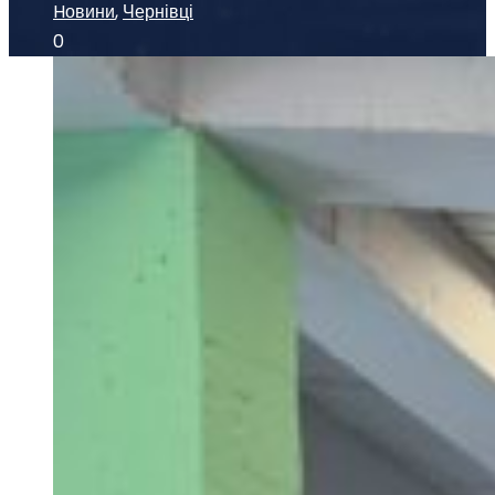
Hовини
,
Чернівці
0