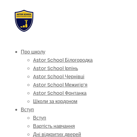
Про школу
Astor School Білогородка
Astor School Ірпінь
Astor School Чернівці
Astor School Межигір’я
Astor School Фонтанка
Школи за кордоном
Вступ
Вступ
Вартість навчання
Дні відкритих дверей