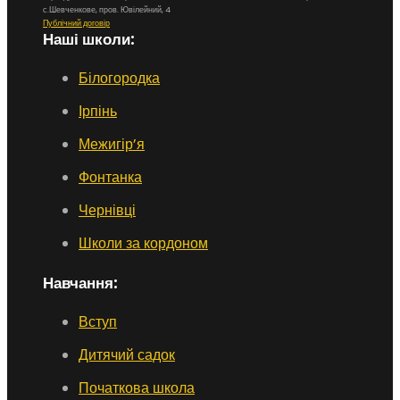
с.Шевченкове, пров. Ювілейний, 4
Публічний договір
Наші школи:
Білогородка
Ірпінь
Межигір’я
Фонтанка
Чернівці
Школи за кордоном
Навчання:
Вступ
Дитячий садок
Початкова школа