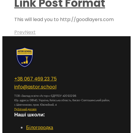
Link Post Format
This will lead you to http://goodlayers.com
Prev
Next
+38 067 469 23 75
info@astor.school
ТОВ «Заклад освіти «Астор»» ЄДРПОУ 42092298.
Юр. адреса: 08140, Україна, Київська область, Києво-Святошинський район,
с.Шевченкове, пров. Ювілейний, 4
Публічний договір
Наші школи:
Білогородка