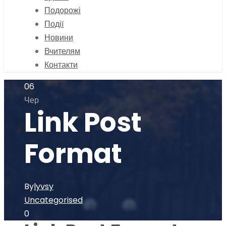
Подорожі
Події
Новини
Вчителям
Контакти
06
Чер
Link Post
Format
By
lyvsy
Uncategorised
0