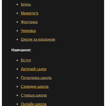
Ірпінь
Межигір’я
Фонтанка
Чернівці
Школи за кордоном
Навчання:
Вступ
Дитячий садок
Початкова школа
Середня школа
Старша школа
Онлайн школа