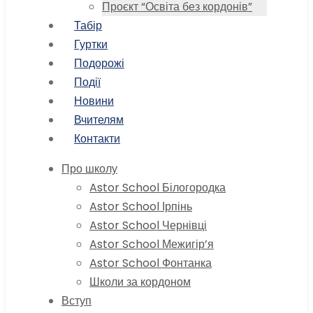
Проєкт “Освіта без кордонів”
Табір
Гуртки
Подорожі
Події
Новини
Вчителям
Контакти
Про школу
Astor School Білогородка
Astor School Ірпінь
Astor School Чернівці
Astor School Межигір’я
Astor School Фонтанка
Школи за кордоном
Вступ