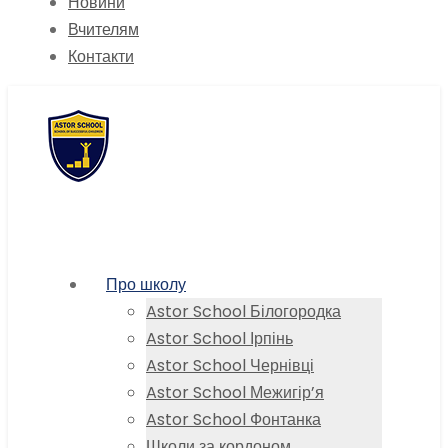
Новини
Вчителям
Контакти
Про школу
Astor School Білогородка
Astor School Ірпінь
Astor School Чернівці
Astor School Межигір’я
Astor School Фонтанка
Школи за кордоном