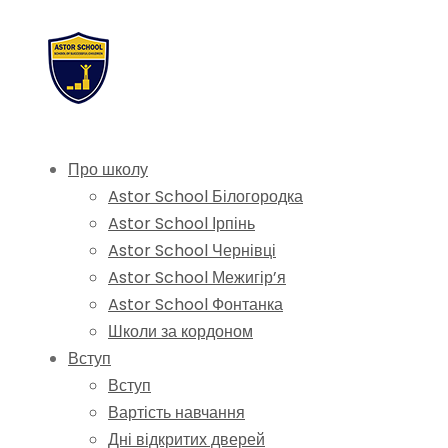
Про школу
Astor School Білогородка
Astor School Ірпінь
Astor School Чернівці
Astor School Межигір’я
Astor School Фонтанка
Школи за кордоном
Вступ
Вступ
Вартість навчання
Дні відкритих дверей