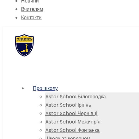
Новини
Вчителям
Контакти
Про школу
Astor School Білогородка
Astor School Ірпінь
Astor School Чернівці
Astor School Межигір’я
Astor School Фонтанка
Школи за кордоном