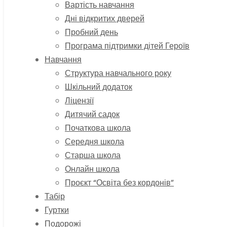
Вартість навчання
Дні відкритих дверей
Пробний день
Програма підтримки дітей Героїв
Навчання
Структура навчального року
Шкільний додаток
Ліцензії
Дитячий садок
Початкова школа
Середня школа
Старша школа
Онлайн школа
Проєкт “Освіта без кордонів”
Табір
Гуртки
Подорожі