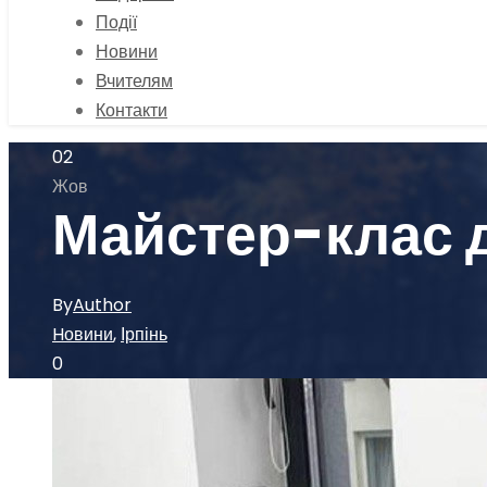
Події
Новини
Вчителям
Контакти
02
Жов
Майстер-клас д
By
Author
Hовини
,
Ірпінь
0