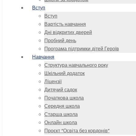
Вступ
Вступ
Вартість навчання
Дні відкритих дверей
Пробний день
Програма підтримки дітей Героїв
Навчання
Структура навчального року
Шкільний додаток
Ліцензії
Дитячий садок
Початкова школа
Середня школа
Старша школа
Онлайн школа
Проєкт “Освіта без кордонів”