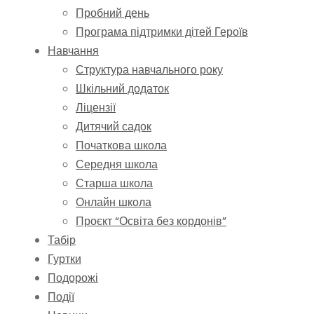
Пробний день
Програма підтримки дітей Героїв
Навчання
Структура навчального року
Шкільний додаток
Ліцензії
Дитячий садок
Початкова школа
Середня школа
Старша школа
Онлайн школа
Проєкт “Освіта без кордонів”
Табір
Гуртки
Подорожі
Події