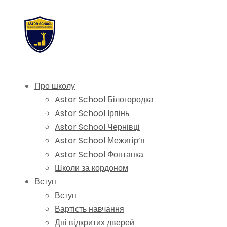
Про школу
Astor School Білогородка
Astor School Ірпінь
Astor School Чернівці
Astor School Межигір’я
Astor School Фонтанка
Школи за кордоном
Вступ
Вступ
Вартість навчання
Дні відкритих дверей