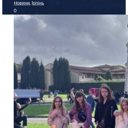
Hовини
,
Ірпінь
0