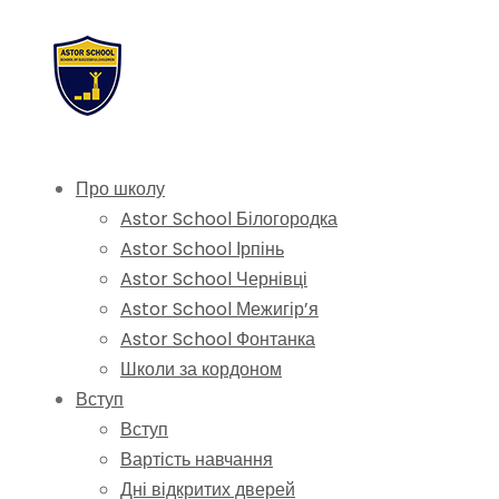
Про школу
Astor School Білогородка
Astor School Ірпінь
Astor School Чернівці
Astor School Межигір’я
Astor School Фонтанка
Школи за кордоном
Вступ
Вступ
Вартість навчання
Дні відкритих дверей