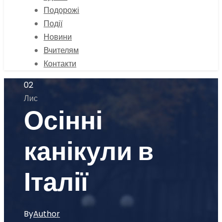
Подорожі
Події
Новини
Вчителям
Контакти
02
Лис
Осінні
канікули в
Італії
By
Author