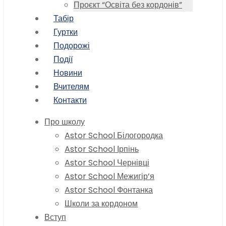
Проєкт “Освіта без кордонів”
Табір
Гуртки
Подорожі
Події
Новини
Вчителям
Контакти
Про школу
Astor School Білогородка
Astor School Ірпінь
Astor School Чернівці
Astor School Межигір’я
Astor School Фонтанка
Школи за кордоном
Вступ