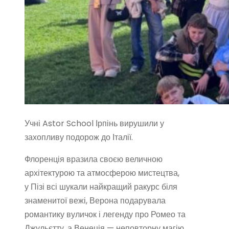
Учні Astor School Ірпінь вирушили у
захопливу подорож до Італії.
Флоренція вразила своєю величною
архітектурою та атмосферою мистецтва,
у Пізі всі шукали найкращий ракурс біля
знаменитої вежі, Верона подарувала
романтику вуличок і легенду про Ромео та
Джульєтту, а Венеція — неповторну магію