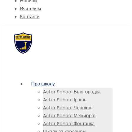
Новини
Вчителям
Контакти
Про школу
Astor School Білогородка
Astor School Ірпінь
Astor School Чернівці
Astor School Межигір’я
Astor School Фонтанка
Школи за кордоном