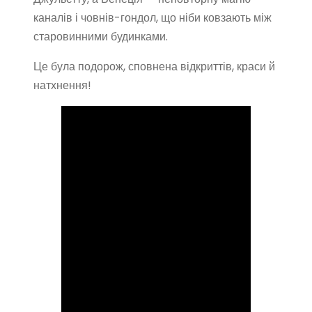
каналів і човнів-гондол, що ніби ковзають між
старовинними будинками.
Це була подорож, сповнена відкриттів, краси й
натхнення!