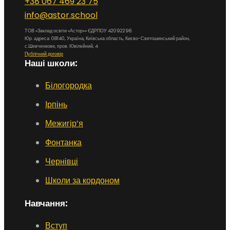
+38 067 469 23 75
info@astor.school
ТОВ «Заклад освіти «Астор»» ЄДРПОУ 42092298.
Юр. адреса: 08140, Україна, Київська область, Києво-Святошинський район,
с.Шевченкове, пров. Ювілейний, 4
Публічний договір
Наші школи:
Білогородка
Ірпінь
Межигір’я
Фонтанка
Чернівці
Школи за кордоном
Навчання:
Вступ