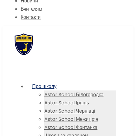
Новини
Вчителям
Контакти
Про школу
Astor School Білогородка
Astor School Ірпінь
Astor School Чернівці
Astor School Межигір’я
Astor School Фонтанка
Школи за кордоном