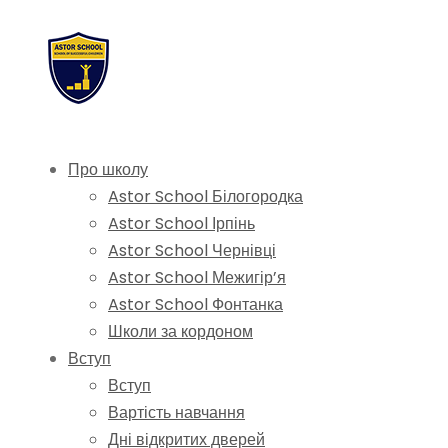
Про школу
Astor School Білогородка
Astor School Ірпінь
Astor School Чернівці
Astor School Межигір’я
Astor School Фонтанка
Школи за кордоном
Вступ
Вступ
Вартість навчання
Дні відкритих дверей