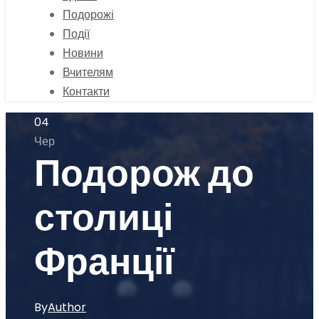
Подорожі
Події
Новини
Вчителям
Контакти
04
Чер
Подорож до
столиці
Франції
By
Author