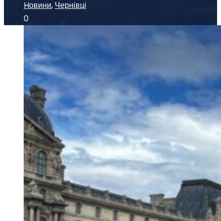
Hовини
,
Чернівці
0