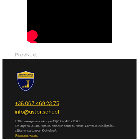
Prev
Next
+38 067 469 23 75
info@astor.school
ТОВ «Заклад освіти «Астор»» ЄДРПОУ 42092298.
Юр. адреса: 08140, Україна, Київська область, Києво-Святошинський район,
с.Шевченкове, пров. Ювілейний, 4
Публічний договір