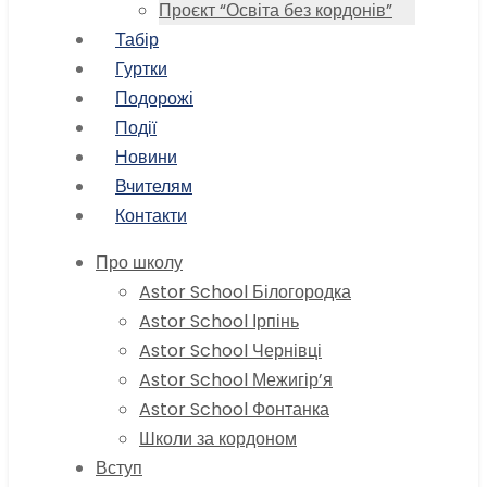
Проєкт “Освіта без кордонів”
Табір
Гуртки
Подорожі
Події
Новини
Вчителям
Контакти
Про школу
Astor School Білогородка
Astor School Ірпінь
Astor School Чернівці
Astor School Межигір’я
Astor School Фонтанка
Школи за кордоном
Вступ