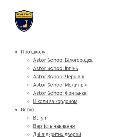
Про школу
Astor School Білогородка
Astor School Ірпінь
Astor School Чернівці
Astor School Межигір’я
Astor School Фонтанка
Школи за кордоном
Вступ
Вступ
Вартість навчання
Дні відкритих дверей