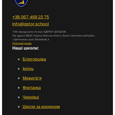
+38 067 469 23 75
info@astor.school
ТОВ «Заклад освіти «Астор»» ЄДРПОУ 42092298.
Юр. адреса: 08140, Україна, Київська область, Києво-Святошинський район,
с.Шевченкове, пров. Ювілейний, 4
Публічний договір
Наші школи:
Білогородка
Ірпінь
Межигір’я
Фонтанка
Чернівці
Школи за кордоном