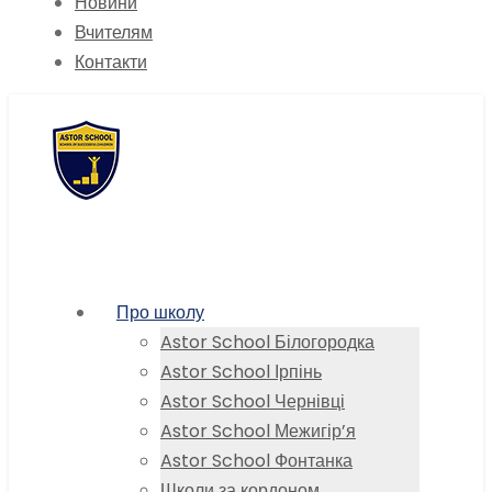
Новини
Вчителям
Контакти
Про школу
Astor School Білогородка
Astor School Ірпінь
Astor School Чернівці
Astor School Межигір’я
Astor School Фонтанка
Школи за кордоном