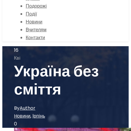
Подорожі
Події
Новини
Вчителям
Контакти
16
Кві
Україна без
сміття
By
Author
Hовини
,
Ірпінь
0