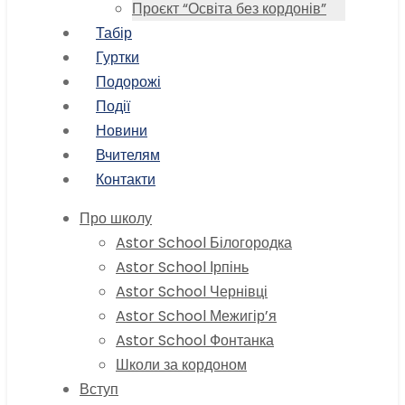
Проєкт “Освіта без кордонів”
Табір
Гуртки
Подорожі
Події
Новини
Вчителям
Контакти
Про школу
Astor School Білогородка
Astor School Ірпінь
Astor School Чернівці
Astor School Межигір’я
Astor School Фонтанка
Школи за кордоном
Вступ