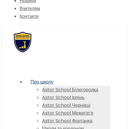
Новини
Вчителям
Контакти
Про школу
Astor School Білогородка
Astor School Ірпінь
Astor School Чернівці
Astor School Межигір’я
Astor School Фонтанка
Школи за кордоном