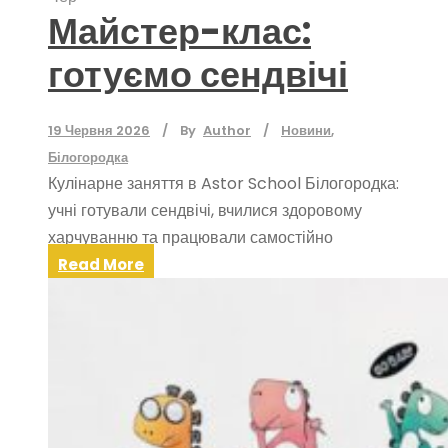
Майстер-клас:
готуємо сендвічі
19 Червня 2026
By
Author
Hовини
,
Білогородка
Кулінарне заняття в Astor School Білогородка:
учні готували сендвічі, вчилися здоровому
харчуванню та працювали самостійно
Read More