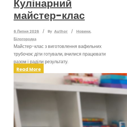
Кулінарний
майстер-клас
6 Липня 2026
By
Author
Hовини
,
Білогородка
Майстер-клас з виготовлення вафельних
трубочок: діти готували, вчилися працювати
разом і раділи результату.
Read More