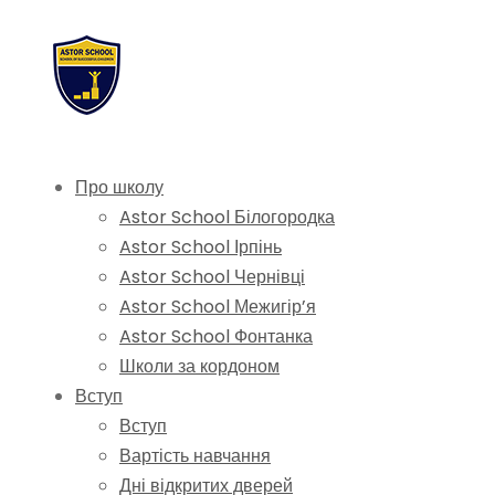
Про школу
Astor School Білогородка
Astor School Ірпінь
Astor School Чернівці
Astor School Межигір’я
Astor School Фонтанка
Школи за кордоном
Вступ
Вступ
Вартість навчання
Дні відкритих дверей