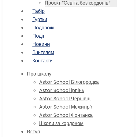
Проєкт “Освіта без кордонів”
Табір
Гуртки
Подорожі
Події
Новини
Вчителям
Контакти
Про школу
Astor School Білогородка
Astor School Ірпінь
Astor School Чернівці
Astor School Межигір’я
Astor School Фонтанка
Школи за кордоном
Вступ