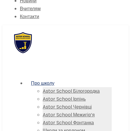
Новини
Вчителям
Контакти
Про школу
Astor School Білогородка
Astor School Ірпінь
Astor School Чернівці
Astor School Межигір’я
Astor School Фонтанка
Школи за кордоном