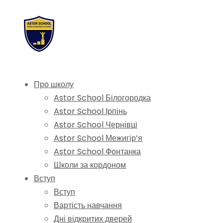
Про школу
Astor School Білогородка
Astor School Ірпінь
Astor School Чернівці
Astor School Межигір’я
Astor School Фонтанка
Школи за кордоном
Вступ
Вступ
Вартість навчання
Дні відкритих дверей