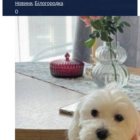
Hовини
,
Білогородка
0