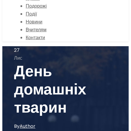
Подорожі
Події
Новини
Вчителям
Контакти
27
Лис
День
домашніх
тварин
By
Author