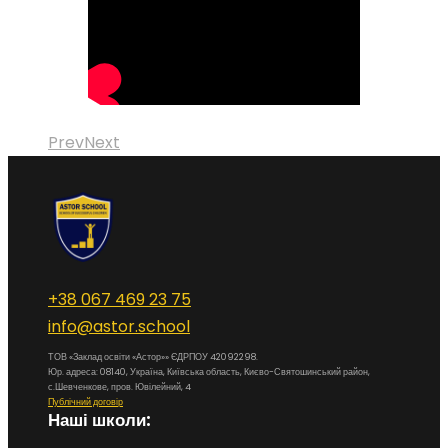
Prev
Next
+38 067 469 23 75
info@astor.school
ТОВ «Заклад освіти «Астор»» ЄДРПОУ 42092298.
Юр. адреса: 08140, Україна, Київська область, Києво-Святошинський район,
с.Шевченкове, пров. Ювілейний, 4
Публічний договір
Наші школи: