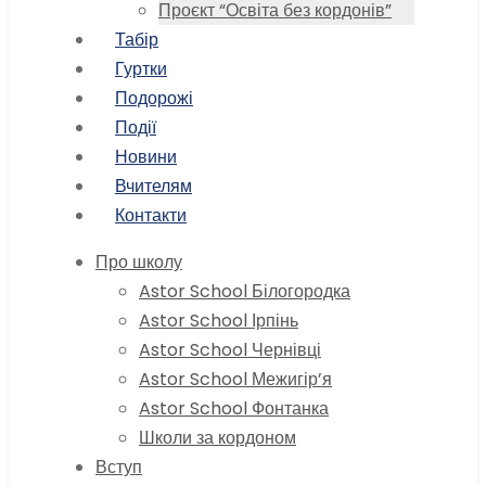
Проєкт “Освіта без кордонів”
Табір
Гуртки
Подорожі
Події
Новини
Вчителям
Контакти
Про школу
Astor School Білогородка
Astor School Ірпінь
Astor School Чернівці
Astor School Межигір’я
Astor School Фонтанка
Школи за кордоном
Вступ