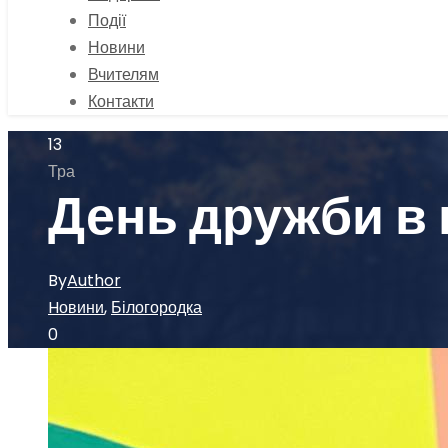
Події
Новини
Вчителям
Контакти
13
Тра
День дружби в 
By
Author
Hовини
,
Білогородка
0