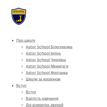
Про школу
Astor School Білогородка
Astor School Ірпінь
Astor School Чернівці
Astor School Межигір’я
Astor School Фонтанка
Школи за кордоном
Вступ
Вступ
Вартість навчання
Дні відкритих дверей