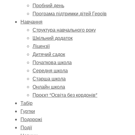
Пробний день
Програма підтримки дітей Героїв
Навчання
Структура навчального року
Шкільний додаток
Ліцензії
Дитячий садок
Початкова школа
Середня школа
Старша школа
Онлайн школа
Проєкт “Освіта без кордонів”
Табір
Гуртки
Подорожі
Події