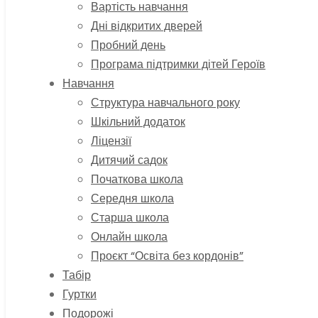
Вартість навчання
Дні відкритих дверей
Пробний день
Програма підтримки дітей Героїв
Навчання
Структура навчального року
Шкільний додаток
Ліцензії
Дитячий садок
Початкова школа
Середня школа
Старша школа
Онлайн школа
Проєкт “Освіта без кордонів”
Табір
Гуртки
Подорожі