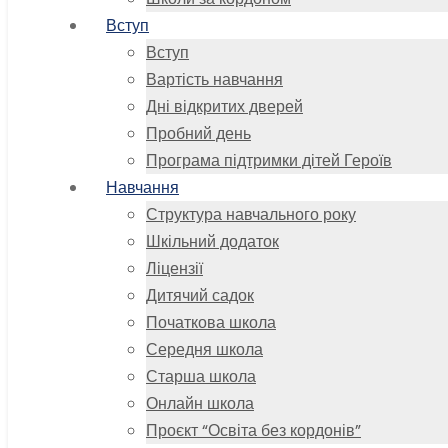
Вступ
Вступ
Вартість навчання
Дні відкритих дверей
Пробний день
Програма підтримки дітей Героїв
Навчання
Структура навчального року
Шкільний додаток
Ліцензії
Дитячий садок
Початкова школа
Середня школа
Старша школа
Онлайн школа
Проєкт “Освіта без кордонів”