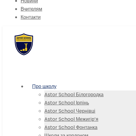
Новини
Вчителям
Контакти
Про школу
Astor School Білогородка
Astor School Ірпінь
Astor School Чернівці
Astor School Межигір’я
Astor School Фонтанка
Школи за кордоном