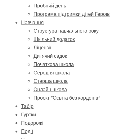
Пробний день
Програма підтримки дітей Героїв
Навчання
Структура навчального року
Шкільний додаток
Ліцензії
Дитячий садок
Початкова школа
Середня школа
Старша школа
Онлайн школа
Проєкт “Освіта без кордонів”
Табір
Гуртки
Подорожі
Події