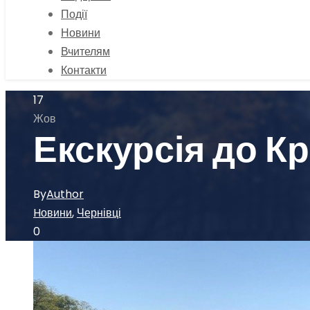
Події
Новини
Вчителям
Контакти
17
Жов
Екскурсія до К
By
Author
Hовини
,
Чернівці
0