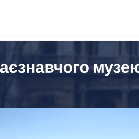
раєзнавчого музе