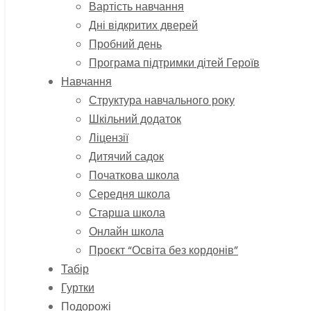
Вартість навчання
Дні відкритих дверей
Пробний день
Програма підтримки дітей Героїв
Навчання
Структура навчального року
Шкільний додаток
Ліцензії
Дитячий садок
Початкова школа
Середня школа
Старша школа
Онлайн школа
Проєкт “Освіта без кордонів”
Табір
Гуртки
Подорожі