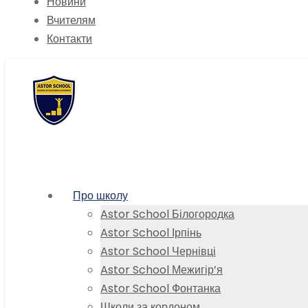
Новини
Вчителям
Контакти
Про школу
Astor School Білогородка
Astor School Ірпінь
Astor School Чернівці
Astor School Межигір’я
Astor School Фонтанка
Школи за кордоном