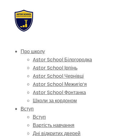
Про школу
Astor School Білогородка
Astor School Ірпінь
Astor School Чернівці
Astor School Межигір’я
Astor School Фонтанка
Школи за кордоном
Вступ
Вступ
Вартість навчання
Дні відкритих дверей