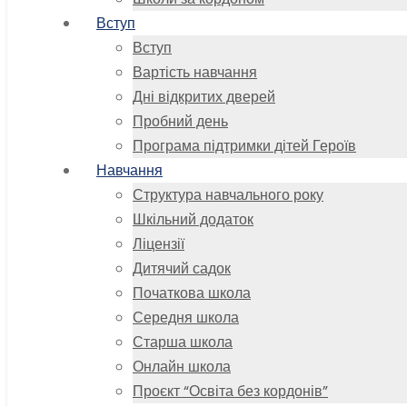
Вступ
Вступ
Вартість навчання
Дні відкритих дверей
Пробний день
Програма підтримки дітей Героїв
Навчання
Структура навчального року
Шкільний додаток
Ліцензії
Дитячий садок
Початкова школа
Середня школа
Старша школа
Онлайн школа
Проєкт “Освіта без кордонів”