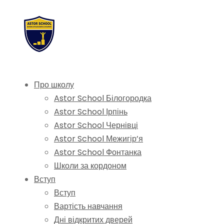
Про школу
Astor School Білогородка
Astor School Ірпінь
Astor School Чернівці
Astor School Межигір’я
Astor School Фонтанка
Школи за кордоном
Вступ
Вступ
Вартість навчання
Дні відкритих дверей