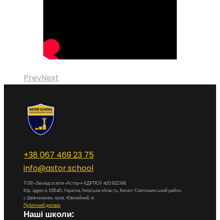
Prev
Next
+38 067 469 23 75
info@astor.school
ТОВ «Заклад освіти «Астор»» ЄДРПОУ 42092298.
Юр. адреса: 08140, Україна, Київська область, Києво-Святошинський район,
с.Шевченкове, пров. Ювілейний, 4
Публічний договір
Наші школи: