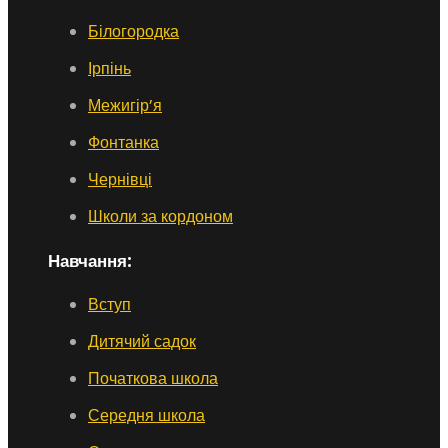
Білогородка
Ірпінь
Межигір’я
Фонтанка
Чернівці
Школи за кордоном
Навчання:
Вступ
Дитячий садок
Початкова школа
Середня школа