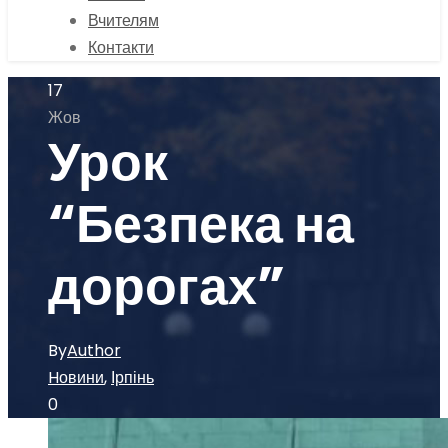
Вчителям
Контакти
17
Жов
Урок
“Безпека на
дорогах”
By
Author
Hовини
,
Ірпінь
0