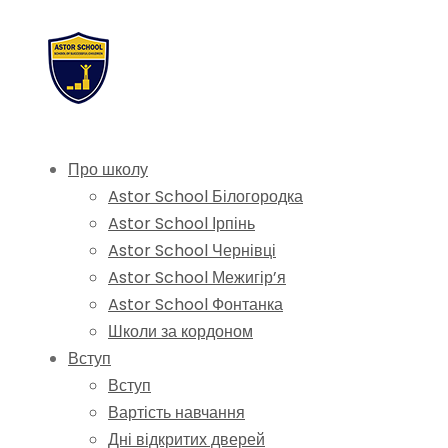
Про школу
Astor School Білогородка
Astor School Ірпінь
Astor School Чернівці
Astor School Межигір’я
Astor School Фонтанка
Школи за кордоном
Вступ
Вступ
Вартість навчання
Дні відкритих дверей