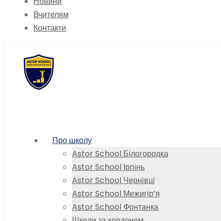
Новини
Вчителям
Контакти
Про школу
Astor School Білогородка
Astor School Ірпінь
Astor School Чернівці
Astor School Межигір’я
Astor School Фонтанка
Школи за кордоном