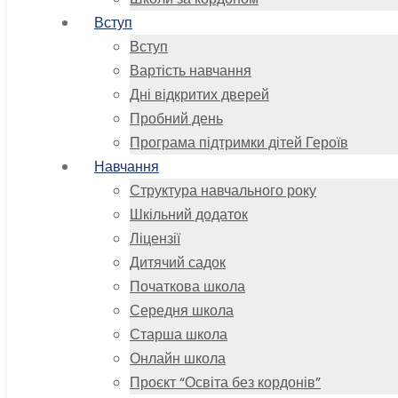
Вступ
Вступ
Вартість навчання
Дні відкритих дверей
Пробний день
Програма підтримки дітей Героїв
Навчання
Структура навчального року
Шкільний додаток
Ліцензії
Дитячий садок
Початкова школа
Середня школа
Старша школа
Онлайн школа
Проєкт “Освіта без кордонів”