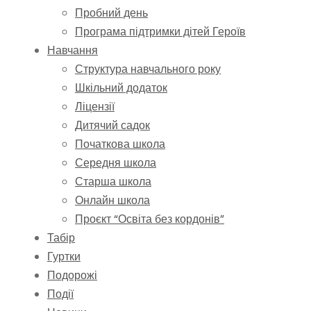
Пробний день
Програма підтримки дітей Героїв
Навчання
Структура навчального року
Шкільний додаток
Ліцензії
Дитячий садок
Початкова школа
Середня школа
Старша школа
Онлайн школа
Проєкт “Освіта без кордонів”
Табір
Гуртки
Подорожі
Події