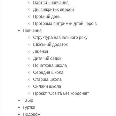
Вартість навчання
Дні відкритих дверей
Пробний день
Програма підтримки дітей Героїв
Навчання
Структура навчального року
Шкільний додаток
Ліцензії
Дитячий садок
Початкова школа
Середня школа
Старша школа
Онлайн школа
Проєкт “Освіта без кордонів”
Табір
Гуртки
Подорожі