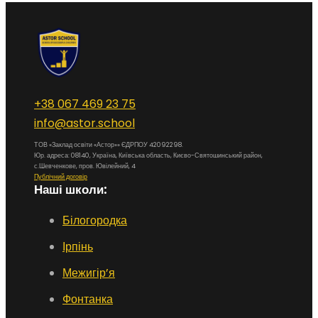
+38 067 469 23 75
info@astor.school
ТОВ «Заклад освіти «Астор»» ЄДРПОУ 42092298.
Юр. адреса: 08140, Україна, Київська область, Києво-Святошинський район,
с.Шевченкове, пров. Ювілейний, 4
Публічний договір
Наші школи:
Білогородка
Ірпінь
Межигір’я
Фонтанка