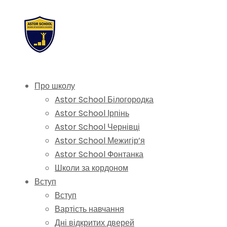
Про школу
Astor School Білогородка
Astor School Ірпінь
Astor School Чернівці
Astor School Межигір’я
Astor School Фонтанка
Школи за кордоном
Вступ
Вступ
Вартість навчання
Дні відкритих дверей