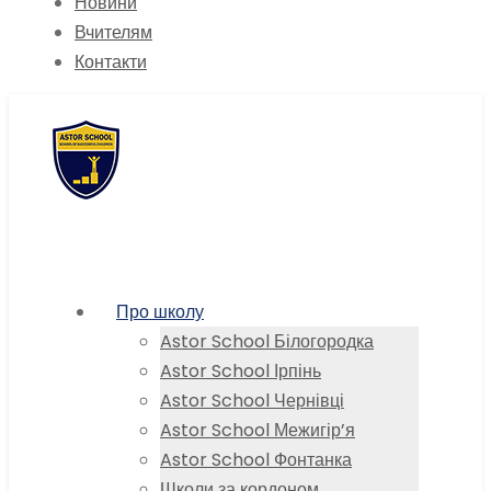
Новини
Вчителям
Контакти
Про школу
Astor School Білогородка
Astor School Ірпінь
Astor School Чернівці
Astor School Межигір’я
Astor School Фонтанка
Школи за кордоном