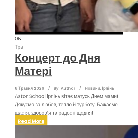
08
Тра
Концерт до Дня
Матері
8 Травня 2026
By
Author
Hовини
,
Ірпінь
Astor School Ірпінь вітає матусь Днем мами!
Дякуємо за любов, тепло й турботу. Бажаємо
щастя, здоров’я та радості щодня!
Read More