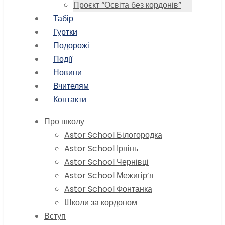
Проєкт “Освіта без кордонів”
Табір
Гуртки
Подорожі
Події
Новини
Вчителям
Контакти
Про школу
Astor School Білогородка
Astor School Ірпінь
Astor School Чернівці
Astor School Межигір’я
Astor School Фонтанка
Школи за кордоном
Вступ