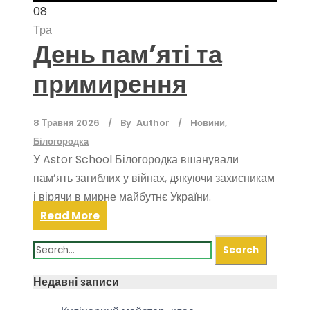
08
Тра
День памʼяті та
примирення
8 Травня 2026
By
Author
Hовини
,
Білогородка
У Astor School Білогородка вшанували
пам’ять загиблих у війнах, дякуючи захисникам
і вірячи в мирне майбутнє України.
Read More
Недавні записи